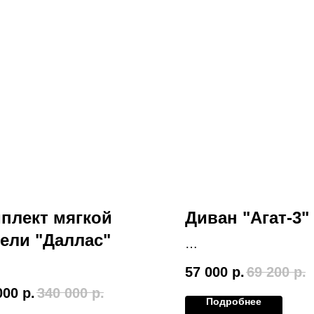
плект мягкой
Диван "Агат-3"
ели "Даллас"
Размер (Ш*В*Г) 2370
57 000
р.
69 200
р.
000
р.
340 000
р.
Подробнее