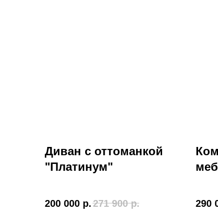
Диван с оттоманкой
Ком
"Платинум"
меб
200 000
р.
271 900
р.
290 