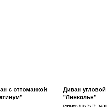
ан с оттоманкой
Диван угловой
атинум"
"Линкольн"
Размер (ШхВхГ): 340